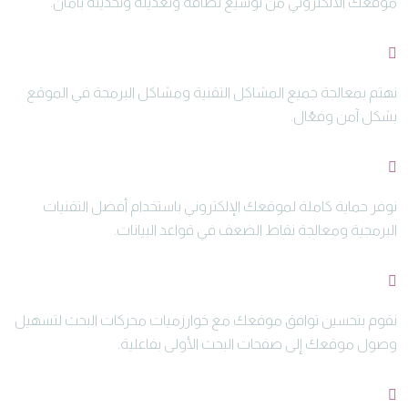
موقعك الالكتروني من توسيع نطاقه وتعديله وتحديثه بأمان.
معالجة المشاكل التقنية
نهتم بمعالجة جميع المشاكل التقنية ومشاكل البرمجة في الموقع
بشكل آمن وفعّال.
الحماية من الاختراق
نوفر حماية كاملة لموقعك الإلكتروني باستخدام أفضل التقنيات
البرمجية ومعالجة نقاط الضعف في قواعد البيانات.
توافق تحسين محركات البحث
نقوم بتحسين توافق موقعك مع خوارزميات محركات البحث لتسهيل
وصول موقعك إلى صفحات البحث الأولى بفاعلية.
إدارة المحتوى